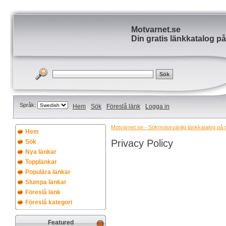
Motvarnet.se
Din gratis länkkatalog på
Språk:
Hem
Sök
Föreslå länk
Logga in
Motvärnet.se - Sökmotorvänlig länkkatalog på nä
Hem
Privacy Policy
Sök
Nya länkar
Topplänkar
Populära länkar
Slumpa länkar
Föreslå länk
Föreslå kategori
Featured