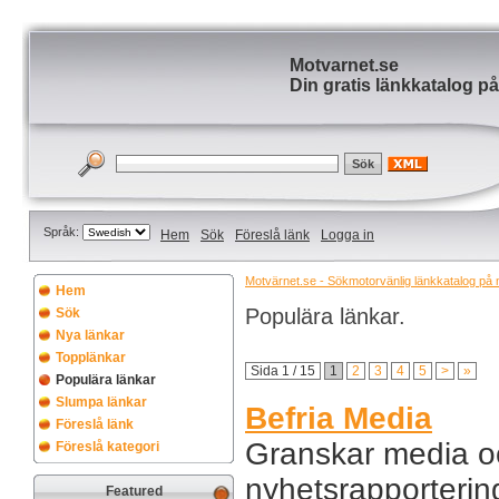
Motvarnet.se
Din gratis länkkatalog på
Språk:
Hem
Sök
Föreslå länk
Logga in
Motvärnet.se - Sökmotorvänlig länkkatalog på nä
Hem
Populära länkar.
Sök
Nya länkar
Topplänkar
Sida 1 / 15
1
2
3
4
5
>
»
Populära länkar
Slumpa länkar
Befria Media
Föreslå länk
Granskar media o
Föreslå kategori
nyhetsrapporterin
Featured