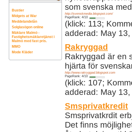
som svenska media
Bustier
http://svenskmedia.blogspot.com/
Midgets at War
PageRank: 4/10
(klick: 113; Komm
Meddelandelån
Solglasögon online
adderad: May 13,
Mäklare Malmö -
Fastighetsmäklaretjänst i
Malmö med fast pris.
Rakryggad
MMO
Mode Kläder
Rakryggad är en s
hjärta för svenska
http://www.rakryggad.blogspot.com
PageRank: 4/10
(klick: 107; Komm
adderad: May 13,
Smsprivatkredit
Smsprivatkrdit erb
Det finns möjlighe