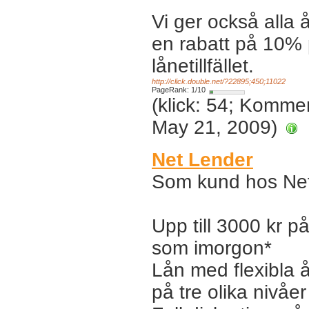
Vi ger också all
en rabatt på 10% 
lånetillfället.
http://click.double.net/?22895;450;11022
PageRank: 1/10
(klick: 54; Komme
May 21, 2009)
Net Lender
Som kund hos Net
Upp till 3000 kr p
som imorgon*
Lån med flexibla å
på tre olika nivåer