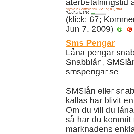
återbetalningstid 
http://click.double.net/?22895;347;7041
PageRank: 3/10
(klick: 67; Komme
Jun 7, 2009)
Sms Pengar
Låna pengar snab
Snabblån, SMSlån,
smspengar.se
SMSlån eller sna
kallas har blivit e
Om du vill du lån
så har du kommit r
marknadens enkla