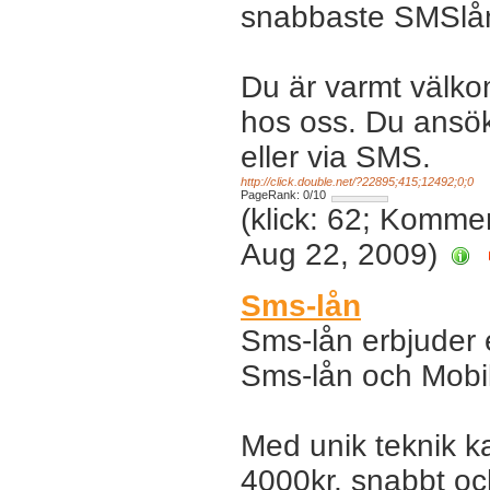
snabbaste SMSlån
Du är varmt välk
hos oss. Du ansök
eller via SMS.
http://click.double.net/?22895;415;12492;0;0
PageRank: 0/10
(klick: 62; Komme
Aug 22, 2009)
Sms-lån
Sms-lån erbjuder 
Sms-lån och Mobil
Med unik teknik ka
4000kr, snabbt oc