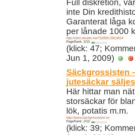
Full diskretion, vå
inte Din kredithisto
Garanterat låga k
per lånade 1000 k
http://click.double.net/?22895;336;6814
PageRank: 2/10
(klick: 47; Komme
Jun 1, 2009)
Säckgrossisten 
jutesäckar sälje
Här hittar man nä
storsäckar för bla
lök, potatis m.m.
http://www.sackgrossisten.se
PageRank: 2/10
(klick: 39; Komme