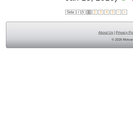
Sida 1 / 15
1
2
3
4
5
>
»
About Us
|
Privacy Po
© 2026 Motvar