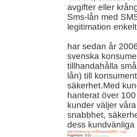
avgifter eller krån
Sms-lån med SMS, 
legitimation enkelt
har sedan år 2006 
svenska konsument
tillhandahålla sm
lån) till konsument
säkerhet.Med kunde
hanterat över 100
kunder väljer vår
snabbhet, säkerhet
dess kundvänliga 
http://motvarnet.se/Ekonomi/SMS---Lan/
PageRank: 0/10