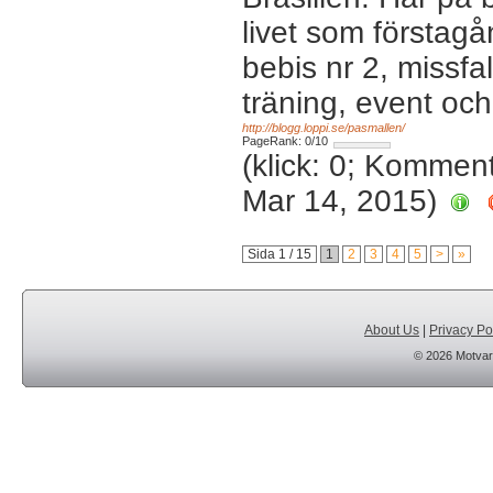
livet som första
bebis nr 2, missfal
träning, event oc
http://blogg.loppi.se/pasmallen/
PageRank: 0/10
(klick: 0; Kommen
Mar 14, 2015)
Sida 1 / 15
1
2
3
4
5
>
»
About Us
|
Privacy Po
© 2026 Motvar