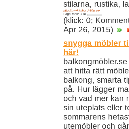
stilarna, rustika, 
http://xn--kksbord-90a.se/
PageRank: 0/10
(klick: 0; Kommen
Apr 26, 2015)
snygga möbler til
här!
balkongmöbler.se 
att hitta rätt möbl
balkong, smarta ti
på. Hur lägger man
och vad mer kan man
sin uteplats eller 
sommarens hetaste
utemöbler och gå