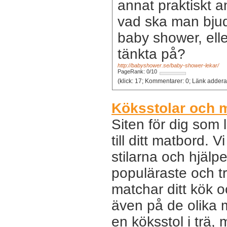
annat praktiskt a
vad ska man bjud
baby shower, eller
tänkta på?
http://babyshower.se/baby-shower-lekar/
PageRank: 0/10
(klick: 17; Kommentarer
Köksstolar och ma
Siten för dig som 
till ditt matbord. 
stilarna och hjälpe
populäraste och t
matchar ditt kök oc
även på de olika m
en köksstol i trä, 