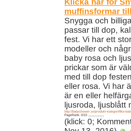
Klicka här för Sn
muffinsformar til
Snygga och billig
passar till dop, k
fest. Vi har ett st
modeller och någr
baby rosa och lju
prickar som är väl
med till dop festen
eller rosa. Vi har
är en eller helfärg
ljusroda, ljusblåt
http://babyshower.se/produkt-kategori/fika-ba
PageRank: 0/10
(klick: 0; Kommen
Nov 13, 2016)