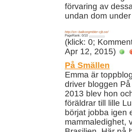
förvaring av dess
undan dom under 
http://xn--balkongmbler-cjb.se/
PageRank: 0/10
(klick: 0; Kommen
Apr 12, 2015)
På Smällen
Emma är toppblog
driver bloggen På
2013 blev hon oc
föräldrar till lille
börjat jobba igen e
mammaledighet, v
Brasilien. Här på 