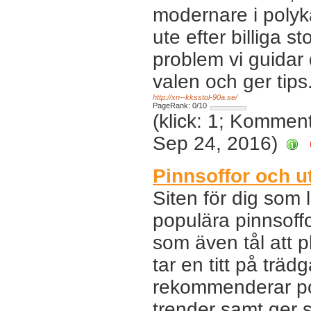
modernare i polyk
ute efter billiga st
problem vi guidar
valen och ger tips
http://xn--kksstol-90a.se/
PageRank: 0/10
(klick: 1; Kommen
Sep 24, 2016)
Pinnsoffor och u
Siten för dig som 
populära pinnsoff
som även tål att p
tar en titt på träd
rekommenderar po
trender samt ger 