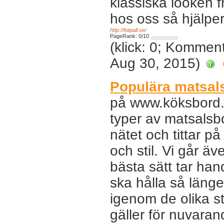
klassiska looken f
hos oss så hjälper 
http://fotpall.se/
PageRank: 0/10
(klick: 0; Kommen
Aug 30, 2015)
Populära matsals
på www.köksbord.s
typer av matsalsbo
nätet och tittar p
och stil. Vi går ä
bästa sätt tar hand
ska hålla så läng
igenom de olika st
gäller för nuvara