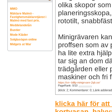
olika skopor so
MMO
planeringsskopa, j
Mäklare Malmö -
Fastighetsmäklaretjänst i
rototilt, snabbfä
Malmö med fast pris.
Meddelandelån
Bustier
Mode Kläder
Minigrävaren ka
Solglasögon online
proffsen som av p
Midgets at War
ha lite extra hjä
tar sig an dom där
trädgården eller 
maskiner och fri f
https://xn--billig-minigrvare-2qb.se/
PageRank: 0/10
(klick: 2; Kommentarer: 0;
klicka här för att
kortvasan, halvv