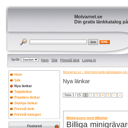
Motvarnet.se
Din gratis länkkatalog på
Språk:
Hem
Sök
Föreslå länk
Logga in
Motvärnet.se - Sökmotorvänlig länkkatalog på nä
Hem
Nya länkar
Sök
Nya länkar
Topplänkar
Sida 1 / 15
1
2
3
4
5
>
»
Populära länkar
Slumpa länkar
Föreslå länk
Föreslå kategori
Minigrävare med tillbehör
Billiga minigräva
Featured