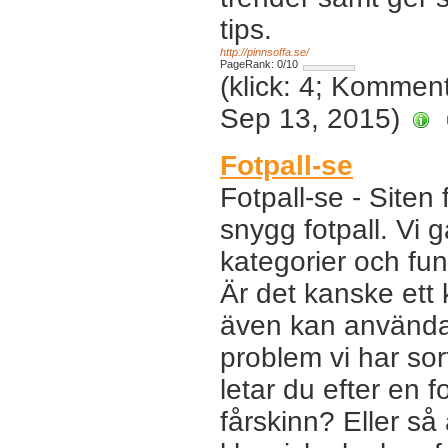
tips.
http://pinnsoffa.se/
PageRank: 0/10
(klick: 4; Kommen
Sep 13, 2015)
Fotpall-se
Fotpall-se - Siten 
snygg fotpall. Vi 
kategorier och funk
Är det kanske ett k
även kan använda
problem vi har sor
letar du efter en fo
fårskinn? Eller s