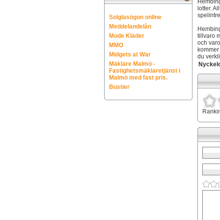
Hembingo
lotter. A
spelintr
Solglasögon online
Meddelandelån
Hembingo
Mode Kläder
tillvaro
och varo
MMO
kommer a
Midgets at War
du verkl
Mäklare Malmö -
Nyckel
Fastighetsmäklaretjänst i
Malmö med fast pris.
Bustier
Ranki