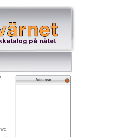
k
Adsense
ytt.