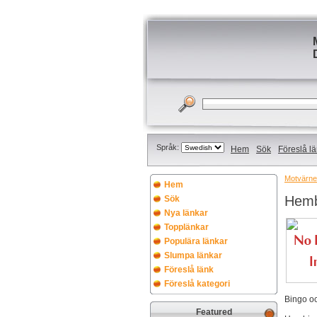
Språk:
Hem
Sök
Föreslå l
Motvärnet
Hem
Hemb
Sök
Nya länkar
Topplänkar
Populära länkar
Slumpa länkar
Föreslå länk
Föreslå kategori
Bingo oc
Featured