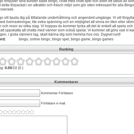
 erbjuder sina kunder både bingo, chatt med chatt spel och även ett utbud av slo
llt detta förpackat i en attraktiv och fräsch miljö som gör siten intressant för alla Bing
esserade.
 vill bjuda dig på tilltalande underhållning och angenämt umgänge. Vi vill förgylla
 med överraskningar, lite extra spänning och en möjlighet att vinna en liten eller störr
r och resor av olika slag. Vi hoppas du kommer tycka att det är enkelt att spela och 
tt uppskatta att chatta med vänner som också spelar. Vi kommer att göra vad vi kan 
igen, i goda vänners lag, skall känna dig som hemma hos oss. Dygnet runt!
ord:
bingo, online bingo, bingo spel, bingo game, bingo games
Ranking
ng:
0.00
/10 (0 )
Kommentarer
Kommentar Författare
Författare e-mail.