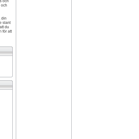
ts och
o och
 din
e slant
att du
för att