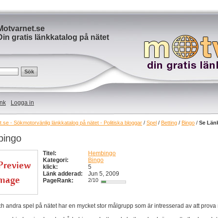
Motvarnet.se
Din gratis länkkatalog på nätet
änk
Logga in
.se - Sökmotorvänlig länkkatalog på nätet - Politiska bloggar
/
Spel
/
Betting
/
Bingo
/
Se Län
ingo
Titel:
Hembingo
Kategori:
Bingo
klick:
5
Länk adderad:
Jun 5, 2009
PageRank:
2/10
h andra spel på nätet har en mycket stor målgrupp som är intresserad av att prova n