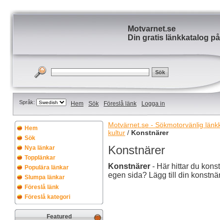
Motvarnet.se
Din gratis länkkatalog på
Språk:
Hem
Sök
Föreslå länk
Logga in
Motvärnet.se - Sökmotorvänlig länkka
Hem
kultur
/
Konstnärer
Sök
Konstnärer
Nya länkar
Topplänkar
Konstnärer
- Här hittar du kons
Populära länkar
egen sida? Lägg till din konstnär
Slumpa länkar
Föreslå länk
Föreslå kategori
Featured