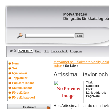
Motvarnet.se
Din gratis länkkatalog på
Språk:
Hem
Sök
Föreslå länk
Logga in
Motvärnet.se - Sökmotorvänlig länkka
Hem
kultur
/
Se Länk
Sök
Artissima - tavlor och
Nya länkar
Topplänkar
Titel:
Populära länkar
Kategori:
Slumpa länkar
klick:
Föreslå länk
Länk adderad:
PageRank:
Föreslå kategori
Hos Artissima hittar du dina tav
Featured