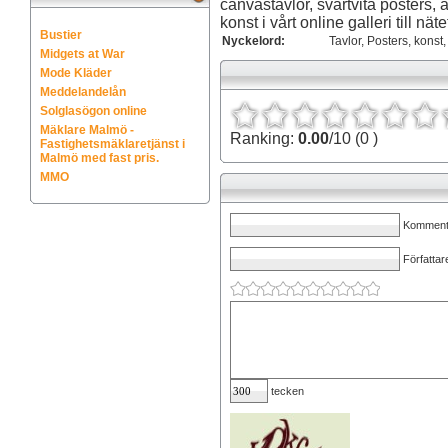
canvastavlor, svartvita posters, 
konst i vårt online galleri till nät
Bustier
Nyckelord:
Tavlor, Posters, konst,
Midgets at War
Mode Kläder
Meddelandelån
Solglasögon online
Mäklare Malmö -
Ranking:
0.00
/10 (0 )
Fastighetsmäklaretjänst i
Malmö med fast pris.
MMO
Kommenta
Författar
tecken