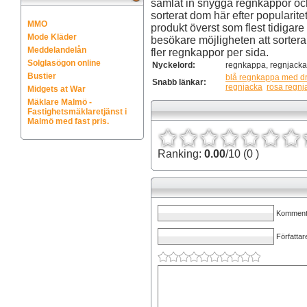
samlat in snygga regnkappor och
sorterat dom här efter popularit
MMO
produkt överst som flest tidigare 
Mode Kläder
besökare möjligheten att sortera 
Meddelandelån
fler regnkappor per sida.
Solglasögon online
Nyckelord:
regnkappa, regnjack
Bustier
blå regnkappa med d
Snabb länkar:
regnjacka
rosa regnj
Midgets at War
Mäklare Malmö -
Fastighetsmäklaretjänst i
Malmö med fast pris.
Ranking:
0.00
/10 (0 )
Kommenta
Författar