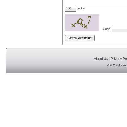
tecken
Code:
About Us
|
Privacy Po
© 2026 Motvar