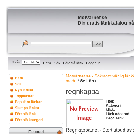
Motvarnet.se
Din gratis länkkatalog på
Språk:
Hem
Sök
Föreslå länk
Logga in
Motvärnet.se - Sökmotorvänlig länkka
Hem
mode
/
Se Länk
Sök
regnkappa
Nya länkar
Topplänkar
Titel:
Populära länkar
Kategori:
Slumpa länkar
klick:
Föreslå länk
Länk adderad:
PageRank:
Föreslå kategori
Regnkappa.net - Stort utbud av 
Featured