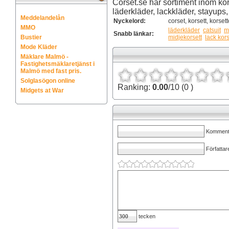
Corset.se har sortiment inom kors
läderkläder, lackkläder, stayups, 
Meddelandelån
Nyckelord:
corset, korsett, korset
MMO
läderkläder
catsuit
m
Snabb länkar:
Bustier
midjekorsett
lack kors
Mode Kläder
Mäklare Malmö -
Fastighetsmäklaretjänst i
Malmö med fast pris.
Solglasögon online
Ranking:
0.00
/10 (0 )
Midgets at War
Kommenta
Författar
tecken