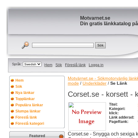
Motvarnet.se
Din gratis länkkatalog på
Språk:
Hem
Sök
Föreslå länk
Logga in
Motvärnet.se - Sökmotorvänlig länkka
Hem
mode
/
Underkläder
/
Se Länk
Sök
Corset.se - korsett - 
Nya länkar
Topplänkar
Titel:
Populära länkar
Kategori:
Slumpa länkar
klick:
Föreslå länk
Länk adderad:
PageRank:
Föreslå kategori
Corset.se - Snygga och sexiga kva
Featured