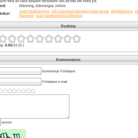
om flest av våra tidigare besökare valt att titta lite extra på.
ord:
klänning, klänningar, online
svart trikåklänning
blå mönstrad klänning korta armar
långklänning
vi
änkar:
klänning
svart axelbandslös klänning
Ranking
ng:
0.00
/10 (0 )
Kommentarer
Kommentar Författare
Författare e-mail.
tecken