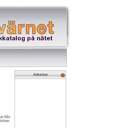
Adsense
ar från
behöver