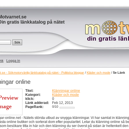
Motvarnet.se
Din gratis länkkatalog på nätet
änk
Logga in
.se - Sökmotorvänlig länkkatalog på nätet - Politiska bloggar
/
Kläder och mode
/
Se Länk
ingar online
Titel:
Klänningar online
Kategori:
Kläder och mode
klick:
0
Länk adderad:
Feb 12, 2013
PageRank:
0/10
ar-online.net - Nätets största utbud av snygga klänningar. Vi har samlat in klänning
ästa online butiker och sorterat dom efter popularitet. Letar du klänning online så 
som besökare titta in här och den klänning du ser överst på sidan är heltenkelt den