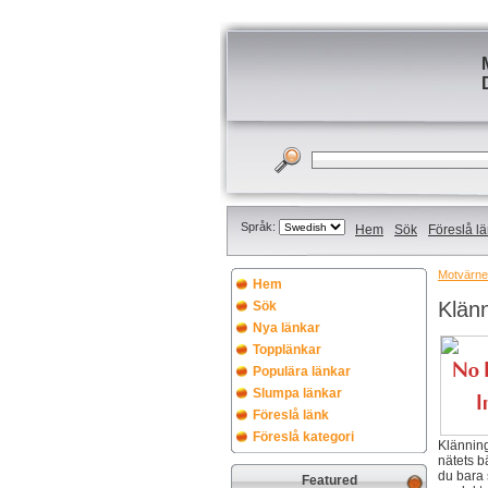
Språk:
Hem
Sök
Föreslå l
Motvärnet
Hem
Klänn
Sök
Nya länkar
Topplänkar
Populära länkar
Slumpa länkar
Föreslå länk
Föreslå kategori
Klänning
nätets b
du bara 
Featured