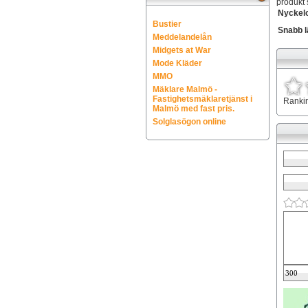
produkt s
Nyckel
Bustier
Snabb l
Meddelandelån
Midgets at War
Mode Kläder
MMO
Mäklare Malmö -
Fastighetsmäklaretjänst i
Ranki
Malmö med fast pris.
Solglasögon online