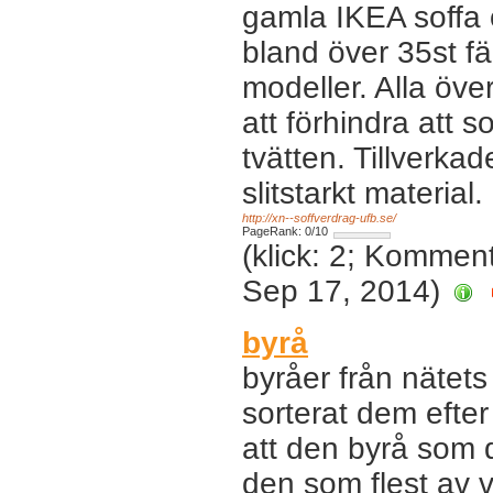
gamla IKEA soffa o
bland över 35st fär
modeller. Alla över
att förhindra att 
tvätten. Tillverka
slitstarkt material.
http://xn--soffverdrag-ufb.se/
PageRank: 0/10
(klick: 2; Kommen
Sep 17, 2014)
byrå
byråer från nätet
sorterat dem efter
att den byrå som 
den som flest av 