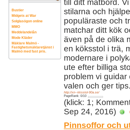
till ditt matbord. 
stilarna och hjälpe
Bustier
Midgets at War
populäraste och t
Solglasögon online
MMO
matchar ditt kök oc
Meddelandelån
även på de olika m
Mode Kläder
Mäklare Malmö -
en köksstol i trä, 
Fastighetsmäklaretjänst i
Malmö med fast pris.
modernare i polyk
ute efter billiga st
problem vi guidar
valen och ger tips
http://xn--kksstol-90a.se/
PageRank: 0/10
(klick: 1; Kommen
Sep 24, 2016)
Pinnsoffor och u