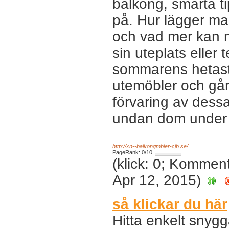
balkong, smarta ti
på. Hur lägger man
och vad mer kan man
sin uteplats eller 
sommarens hetaste
utemöbler och gå
förvaring av dess
undan dom under 
http://xn--balkongmbler-cjb.se/
PageRank: 0/10
(klick: 0; Kommen
Apr 12, 2015)
så klickar du här
Hitta enkelt snygga