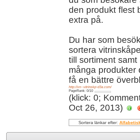
den produkt flest b
extra på.
Du har som besöka
sortera vitrinskå
till sortiment sam
många produkter du
få en bättre överbl
http://xn--vitrinskp-d3a.com/
PageRank: 0/10
(klick: 0; Kommen
Oct 26, 2013)
Sortera länkar efter:
Alfabetis