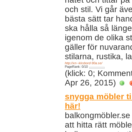
och stil. Vi går ä
bästa sätt tar hand
ska hålla så läng
igenom de olika st
gäller för nuvara
stilarna, rustika, 
http://xn--kksbord-90a.se/
PageRank: 0/10
(klick: 0; Kommen
Apr 26, 2015)
snygga möbler til
här!
balkongmöbler.se 
att hitta rätt möbl