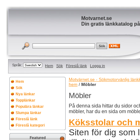
Motvarnet.se
Din gratis länkkatalog på
Språk:
Hem
Sök
Föreslå länk
Logga in
Motvärnet.se - Sökmotorvänlig länkka
Hem
hem
/
Möbler
Sök
Möbler
Nya länkar
Topplänkar
På denna sida hittar du sidor o
Populära länkar
möbler, har du en sida om möble
Slumpa länkar
Föreslå länk
Köksstolar och ma
Föreslå kategori
Siten för dig som 
Featured