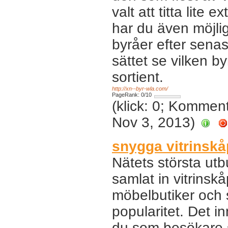
valt att titta lite
har du även möjlig
byråer efter senas
sättet se vilken by
sortient.
http://xn--byr-wla.com/
PageRank: 0/10
(klick: 0; Kommen
Nov 3, 2013)
snygga vitrinskå
Nätets största utb
samlat in vitrinsk
möbelbutiker och 
popularitet. Det i
du som besökare s