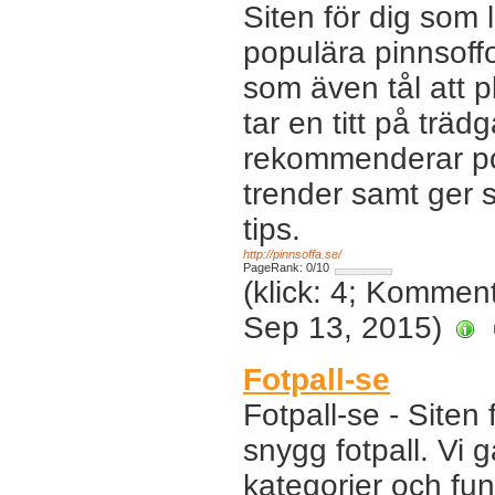
Siten för dig som 
populära pinnsoff
som även tål att p
tar en titt på träd
rekommenderar po
trender samt ger 
tips.
http://pinnsoffa.se/
PageRank: 0/10
(klick: 4; Kommen
Sep 13, 2015)
Fotpall-se
Fotpall-se - Siten 
snygg fotpall. Vi 
kategorier och funk