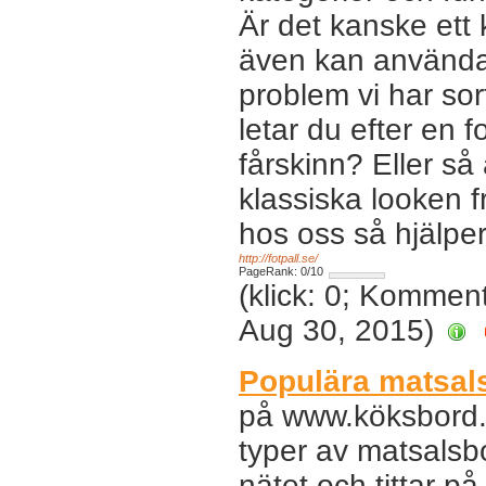
Är det kanske ett k
även kan använda
problem vi har sor
letar du efter en fo
fårskinn? Eller s
klassiska looken f
hos oss så hjälper 
http://fotpall.se/
PageRank: 0/10
(klick: 0; Kommen
Aug 30, 2015)
Populära matsals
på www.köksbord.s
typer av matsalsbo
nätet och tittar p