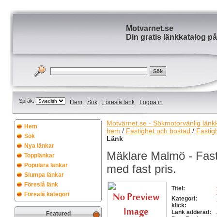
Motvarnet.se
Din gratis länkkatalog på
Språk:
Hem
Sök
Föreslå länk
Logga in
Motvärnet.se - Sökmotorvänlig länkka
Hem
hem
/
Fastighet och bostad
/
Fastig
Sök
Länk
Nya länkar
Mäklare Malmö - Fast
Topplänkar
Populära länkar
med fast pris.
Slumpa länkar
Föreslå länk
Titel:
Föreslå kategori
Kategori:
klick:
Länk adderad:
Featured