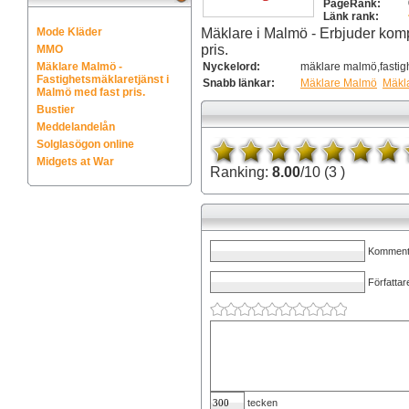
PageRank:
Länk rank:
Mode Kläder
Mäklare i Malmö - Erbjuder komple
pris.
MMO
Mäklare Malmö -
Nyckelord:
mäklare malmö,fastig
Fastighetsmäklaretjänst i
Snabb länkar:
Mäklare Malmö
Mäkla
Malmö med fast pris.
Bustier
Meddelandelån
Solglasögon online
Midgets at War
Ranking:
8.00
/10 (3 )
Kommenta
Författar
tecken