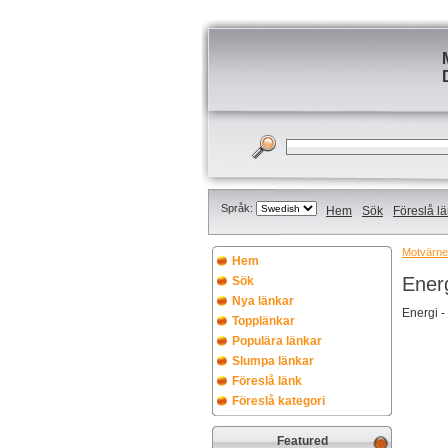
Språk:
Hem
Sök
Föreslå l
Motvärnet
Hem
Ener
Sök
Nya länkar
Energi -
Topplänkar
Populära länkar
Slumpa länkar
Föreslå länk
Föreslå kategori
Featured