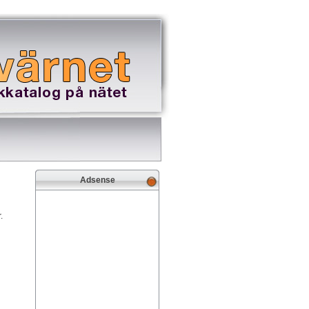
Adsense
.