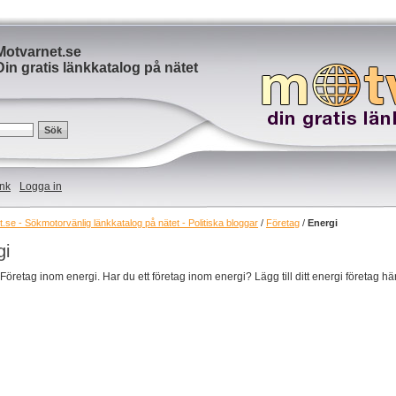
Motvarnet.se
Din gratis länkkatalog på nätet
änk
Logga in
.se - Sökmotorvänlig länkkatalog på nätet - Politiska bloggar
/
Företag
/
Energi
gi
 Företag inom energi. Har du ett företag inom energi? Lägg till ditt energi företag här