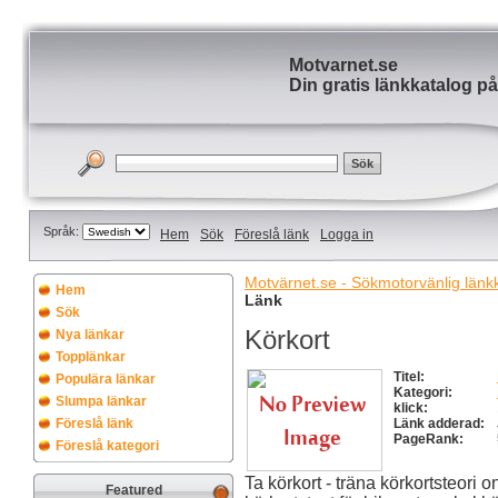
Motvarnet.se
Din gratis länkkatalog på
Språk:
Hem
Sök
Föreslå länk
Logga in
Motvärnet.se - Sökmotorvänlig länkka
Hem
Länk
Sök
Körkort
Nya länkar
Topplänkar
Titel:
Populära länkar
Kategori:
Slumpa länkar
klick:
Föreslå länk
Länk adderad:
PageRank:
Föreslå kategori
Ta körkort - träna körkortsteori o
Featured