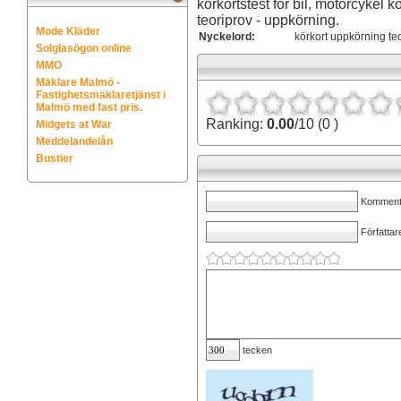
körkortstest för bil, motorcykel kö
teoriprov - uppkörning.
Mode Kläder
Nyckelord:
körkort uppkörning teo
Solglasögon online
MMO
Mäklare Malmö -
Fastighetsmäklaretjänst i
Malmö med fast pris.
Ranking:
0.00
/10 (0 )
Midgets at War
Meddelandelån
Bustier
Kommenta
Författar
tecken